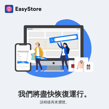
我們將盡快恢復運行。
請稍後再來瀏覽。