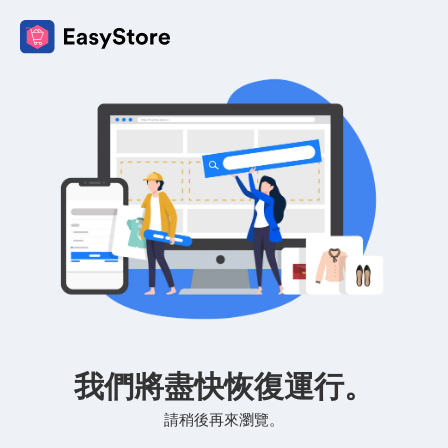
我們將盡快恢復運行。
請稍後再來瀏覽。