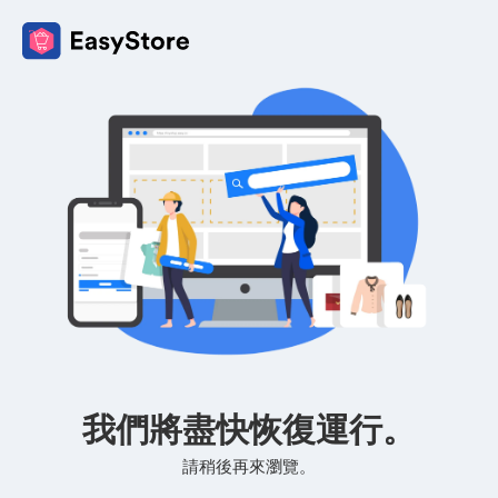
我們將盡快恢復運行。
請稍後再來瀏覽。