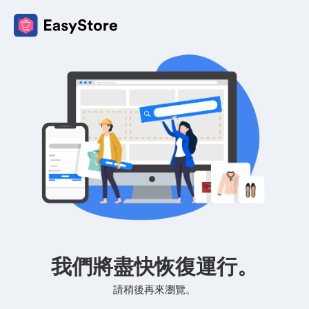
我們將盡快恢復運行。
請稍後再來瀏覽。