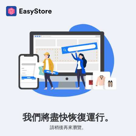
我們將盡快恢復運行。
請稍後再來瀏覽。