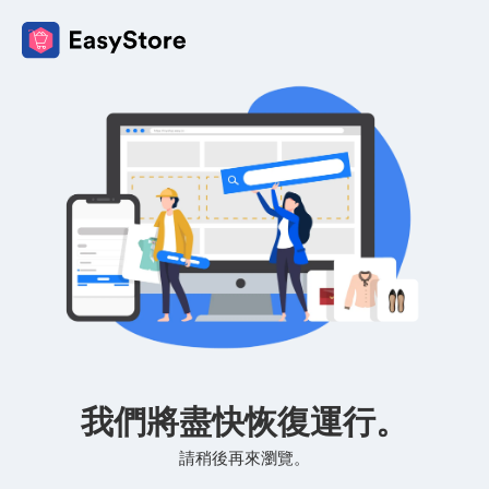
我們將盡快恢復運行。
請稍後再來瀏覽。