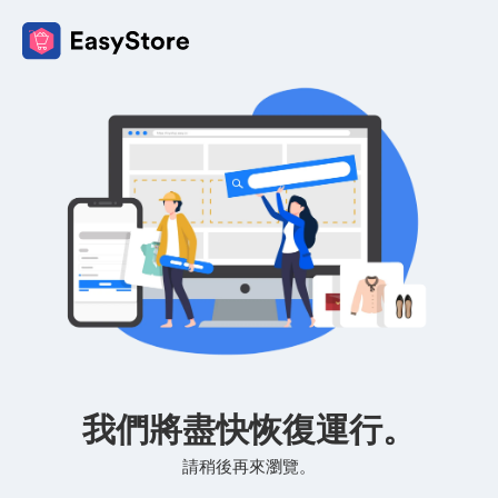
我們將盡快恢復運行。
請稍後再來瀏覽。