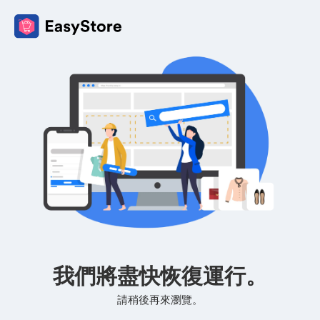
我們將盡快恢復運行。
請稍後再來瀏覽。