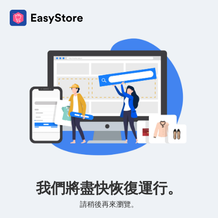
我們將盡快恢復運行。
請稍後再來瀏覽。