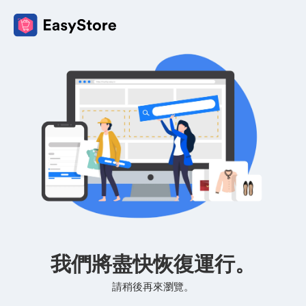
我們將盡快恢復運行。
請稍後再來瀏覽。