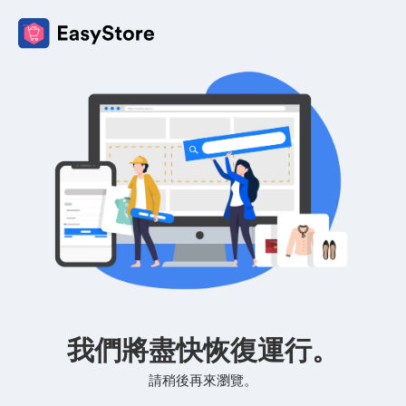
我們將盡快恢復運行。
請稍後再來瀏覽。