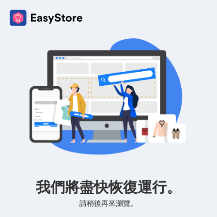
我們將盡快恢復運行。
請稍後再來瀏覽。