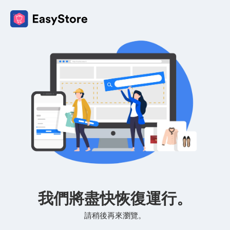
我們將盡快恢復運行。
請稍後再來瀏覽。