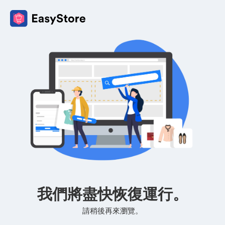
我們將盡快恢復運行。
請稍後再來瀏覽。