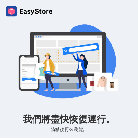
我們將盡快恢復運行。
請稍後再來瀏覽。