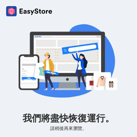
我們將盡快恢復運行。
請稍後再來瀏覽。