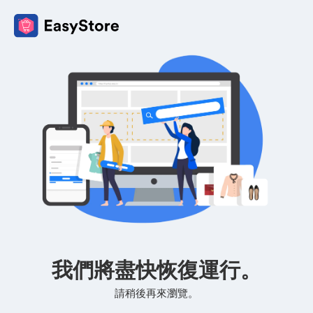
我們將盡快恢復運行。
請稍後再來瀏覽。