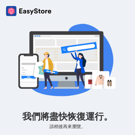
我們將盡快恢復運行。
請稍後再來瀏覽。