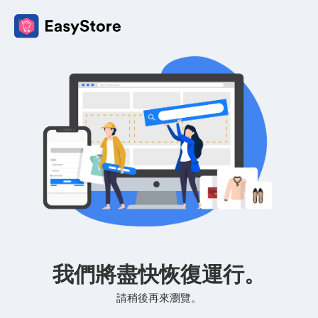
我們將盡快恢復運行。
請稍後再來瀏覽。