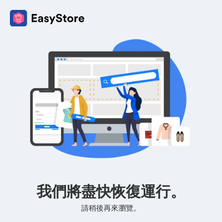
我們將盡快恢復運行。
請稍後再來瀏覽。