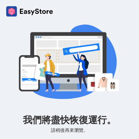
我們將盡快恢復運行。
請稍後再來瀏覽。