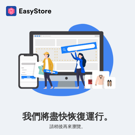
我們將盡快恢復運行。
請稍後再來瀏覽。