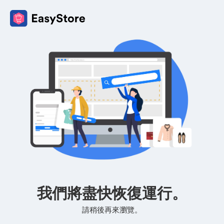
我們將盡快恢復運行。
請稍後再來瀏覽。