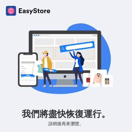
我們將盡快恢復運行。
請稍後再來瀏覽。