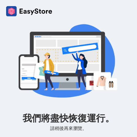
我們將盡快恢復運行。
請稍後再來瀏覽。