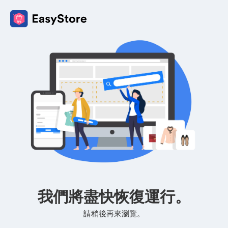
我們將盡快恢復運行。
請稍後再來瀏覽。