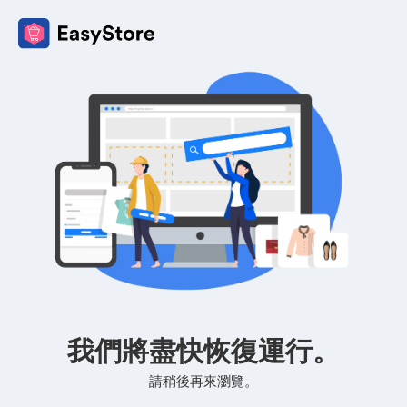
我們將盡快恢復運行。
請稍後再來瀏覽。