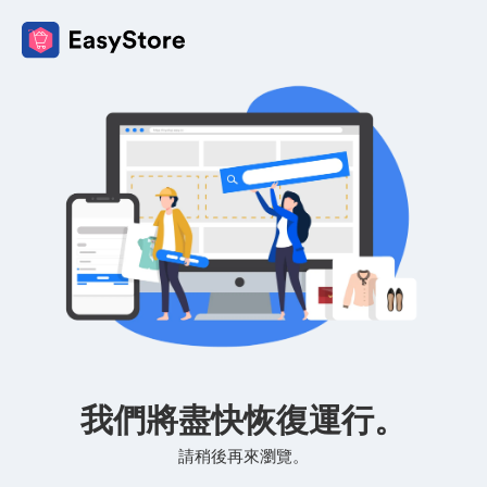
我們將盡快恢復運行。
請稍後再來瀏覽。