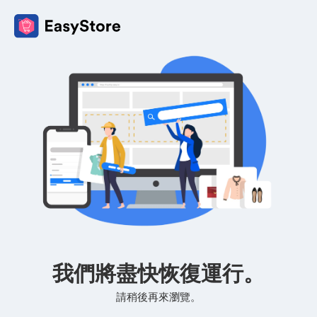
我們將盡快恢復運行。
請稍後再來瀏覽。