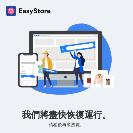
我們將盡快恢復運行。
請稍後再來瀏覽。