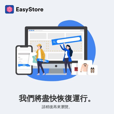
我們將盡快恢復運行。
請稍後再來瀏覽。