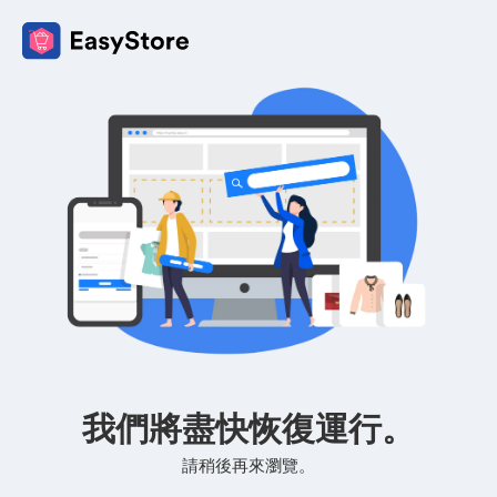
我們將盡快恢復運行。
請稍後再來瀏覽。