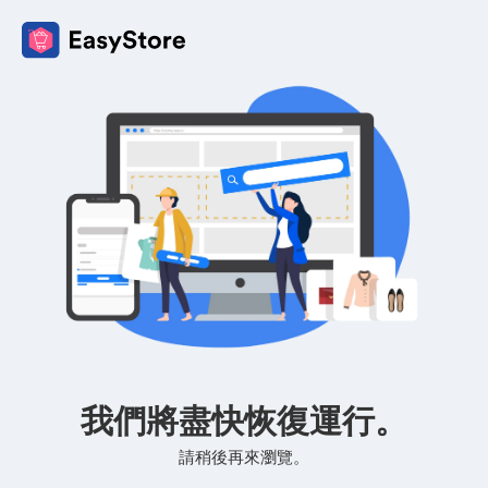
我們將盡快恢復運行。
請稍後再來瀏覽。