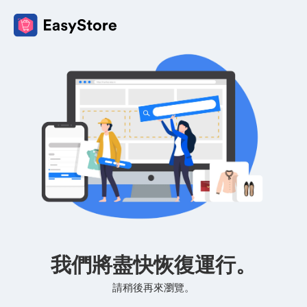
我們將盡快恢復運行。
請稍後再來瀏覽。