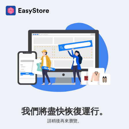
我們將盡快恢復運行。
請稍後再來瀏覽。