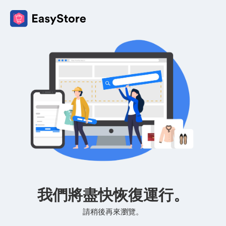
我們將盡快恢復運行。
請稍後再來瀏覽。