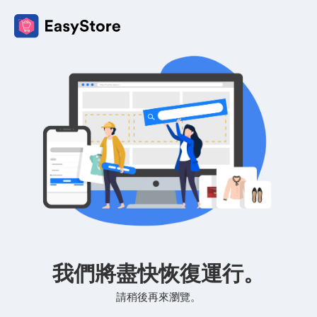
我們將盡快恢復運行。
請稍後再來瀏覽。