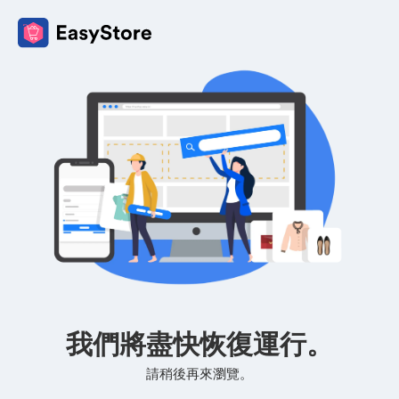
我們將盡快恢復運行。
請稍後再來瀏覽。