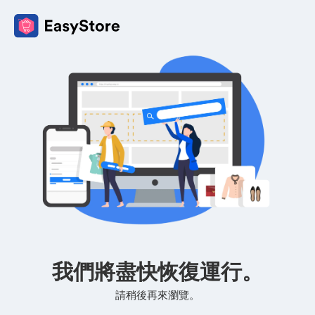
我們將盡快恢復運行。
請稍後再來瀏覽。