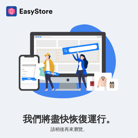
我們將盡快恢復運行。
請稍後再來瀏覽。