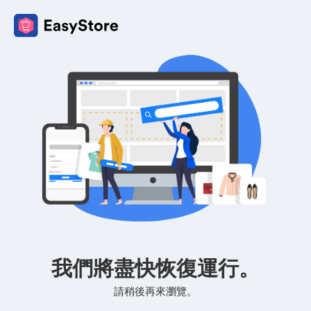
我們將盡快恢復運行。
請稍後再來瀏覽。