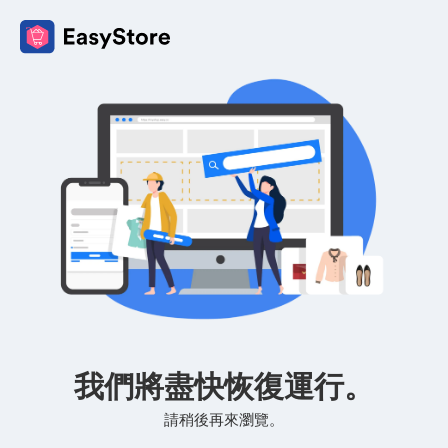
我們將盡快恢復運行。
請稍後再來瀏覽。