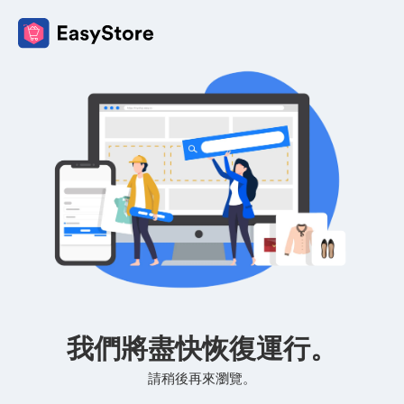
我們將盡快恢復運行。
請稍後再來瀏覽。