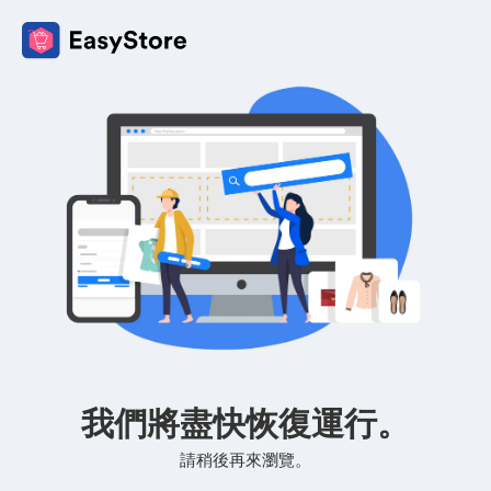
我們將盡快恢復運行。
請稍後再來瀏覽。