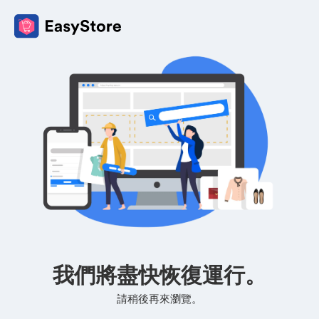
我們將盡快恢復運行。
請稍後再來瀏覽。