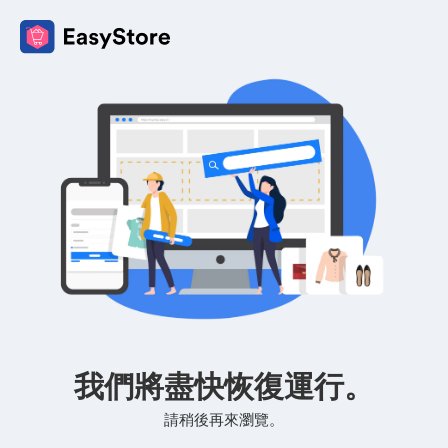
我們將盡快恢復運行。
請稍後再來瀏覽。