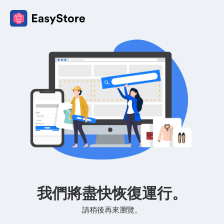
我們將盡快恢復運行。
請稍後再來瀏覽。