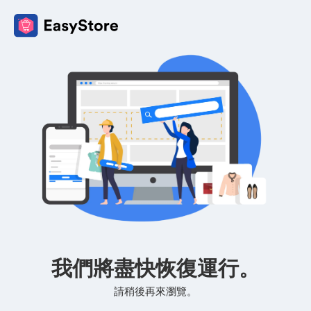
我們將盡快恢復運行。
請稍後再來瀏覽。