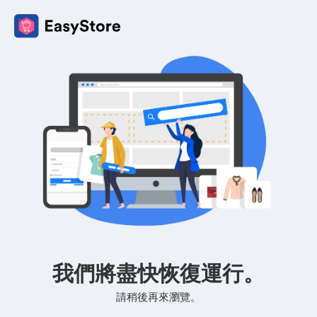
我們將盡快恢復運行。
請稍後再來瀏覽。