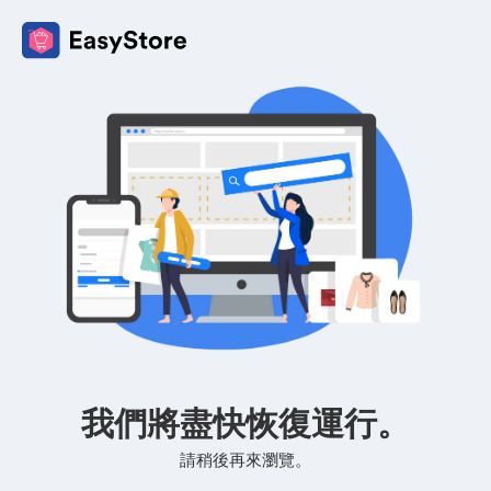
我們將盡快恢復運行。
請稍後再來瀏覽。